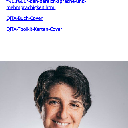
f%C3%BCr-den-bereich-sprache-und-
mehrsprachigkeit.html
QITA-Buch-Cover
QITA-Toolkit-Karten-Cover