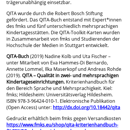
trägerunabhängig einsetzbar.
QITA wurde durch die Robert Bosch Stiftung
gefördert. Das QITA-Buch entstand mit Expert*innen
des fmks und fünf unterschiedlich mehrsprachigen
Kindertagesstätten. Die QITA-Toolkit-Karten wurden
in Zusammenarbeit von fmks und Studierenden der
Hochschule der Medien in Stuttgart entwickelt.
QITA-Buch
(2019) Nadine Kolb und Uta Fischer –
unter Mitarbeit von Eva Hammes-Di Bernardo,
Annette Lommel, Ilka Maserkopf und Andreas Rohde
(2019).
QITA – Qualität in zwei- und mehrsprachigen
Kindertageseinrichtungen.
Kriterienhandbuch für
den Bereich Sprache und Mehrsprachigkeit. Kiel:
fmks; Hildesheim: Universitätsverlag Hildesheim.
ISBN 978-3-96424-010-1. Elektronische Publikation
(Open Access) unter:
http://dx.doi.org/10.18442/qita
Gedruckt erhältlich beim fmks gegen Versandkosten
https://www.fmks.eu/shop/qita-kriterienhandbuch-