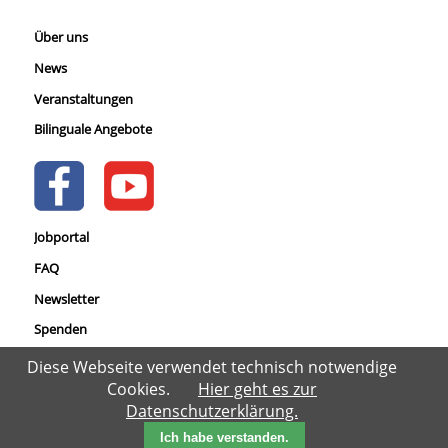
Über uns
News
Veranstaltungen
Bilinguale Angebote
Jobportal
FAQ
Newsletter
Spenden
Datenschutz
Diese Webseite verwendet technisch notwendige
Cookies.
Hier geht es zur
Impressum
Datenschutzerklärung.
Ich habe verstanden.