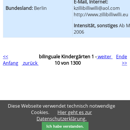
E-Mail, Internet:
Bundesland:
Berlin
kzillibilliwilli@aol.com
http://www.zillibilliwilli.eu
Intensität, sonstiges
Ab Mi
2006
<<
bilinguale Kindergärten 1 -
weiter
Ende
Anfang
zurück
10 von 1300
>>
Diese Webseite verwendet technisch notwendige
Cookies.
Hier geht es zur
Datenschutzerklärung.
Ich habe verstanden.