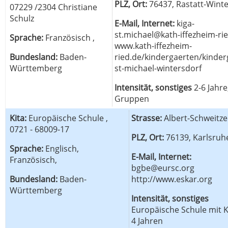
PLZ, Ort:
76437, Rastatt-Wint
07229 /2304 Christiane
Schulz
E-Mail, Internet:
kiga-
st.michael@kath-iffezheim-ri
Sprache:
Französisch ,
www.kath-iffezheim-
Bundesland:
Baden-
ried.de/kindergaerten/kinder
Württemberg
st-michael-wintersdorf
Intensität, sonstiges
2-6 Jahre
Gruppen
Kita:
Europäische Schule ,
Strasse:
Albert-Schweitzer
0721 - 68009-17
PLZ, Ort:
76139, Karlsruh
Sprache:
Englisch,
E-Mail, Internet:
Französisch,
bgbe@eursc.org
Bundesland:
Baden-
http://www.eskar.org
Württemberg
Intensität, sonstiges
Europäische Schule mit K
4 Jahren