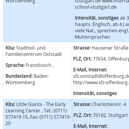
Württemberg
stuttgart.de www.interna
school-stuttgart.de
Intensität, sonstiges
ab 3
haupts. Englisch, ab 4 J a
viele Nat., sprechen engl.
Muttersprachen
Kita:
Stadtteil- und
Strasse:
Hausener Straße
Familienzentrum Oststadt
PLZ, Ort:
77654, Offenbur
Sprache:
Französisch ,
E-Mail, Internet:
Bundesland:
Baden-
sfz.oststadt@offenburg.d
Württemberg
http://www.sfz-offenburg
Intensität, sonstiges
Kita:
Little Giants - The Early
Strasse:
Charlottenstr. 4
Learning Center , Tel.: (0711)
PLZ, Ort:
70182, Stuttgart
577419-15, Fax: (0711) 577419-
20
E-Mail, Internet: