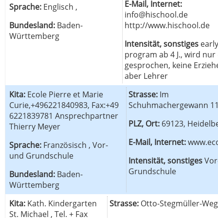
E-Mail, Internet:
Sprache:
Englisch ,
info@hischool.de
Bundesland:
Baden-
http://www.hischool.de
Württemberg
Intensität, sonstiges
early
program ab 4 J., wird nur 
gesprochen, keine Erzieh
aber Lehrer
Kita:
Ecole Pierre et Marie
Strasse:
Im
Curie,+496221840983, Fax:+49
Schuhmachergewann 11
6221839781 Ansprechpartner
PLZ, Ort:
69123, Heidelb
Thierry Meyer
E-Mail, Internet:
www.eco
Sprache:
Französisch , Vor-
und Grundschule
Intensität, sonstiges
Vor
Grundschule
Bundesland:
Baden-
Württemberg
Kita:
Kath. Kindergarten
Strasse:
Otto-Stegmüller-Weg
St. Michael , Tel. + Fax