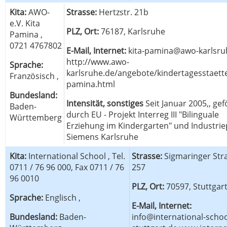
Kita:
AWO-
Strasse:
Hertzstr. 21b
e.V. Kita
PLZ, Ort:
76187, Karlsruhe
Pamina ,
0721 4767802
E-Mail, Internet:
kita-pamina@awo-karlsru
http://www.awo-
Sprache:
karlsruhe.de/angebote/kindertagesstaette
Französisch ,
pamina.html
Bundesland:
Intensität, sonstiges
Seit Januar 2005,, gef
Baden-
durch EU - Projekt Interreg III "Bilinguale
Württemberg
Erziehung im Kindergarten" und Industrie
Siemens Karlsruhe
Kita:
International School , Tel.
Strasse:
Sigmaringer Str
0711 / 76 96 000, Fax 0711 / 76
257
96 0010
PLZ, Ort:
70597, Stuttgar
Sprache:
Englisch ,
E-Mail, Internet:
Bundesland:
Baden-
info@international-schoo