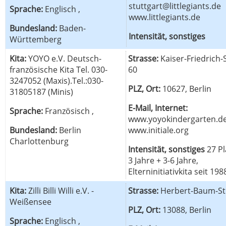
stuttgart@littlegiants.de
Sprache:
Englisch ,
www.littlegiants.de
Bundesland:
Baden-
Intensität, sonstiges
Württemberg
Kita:
YOYO e.V. Deutsch-
Strasse:
Kaiser-Friedrich-
französische Kita Tel. 030-
60
3247052 (Maxis).Tel.:030-
PLZ, Ort:
10627, Berlin
31805187 (Minis)
E-Mail, Internet:
Sprache:
Französisch ,
www.yoyokindergarten.de
Bundesland:
Berlin
www.initiale.org
Charlottenburg
Intensität, sonstiges
27 Pl
3 Jahre + 3-6 Jahre,
Elterninitiativkita seit 198
Kita:
Zilli Billi Willi e.V. -
Strasse:
Herbert-Baum-Str
Weißensee
PLZ, Ort:
13088, Berlin
Sprache:
Englisch ,