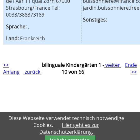
de l'Aar 11 quai Zorn 67000
buissonniere@ifrance.c
Strasbourg/France Tel:
jardin.buissonniere.free.
0033/388373189
Sonstiges:
Sprache:
,
Land:
Frankreich
<<
bilinguale Kindergärten 1 -
weiter
Ende
Anfang
zurück
10 von 66
>>
Diese Webseite verwendet technisch notwendige
Cookies.
Hier geht es zur
Datenschutzerklärung.