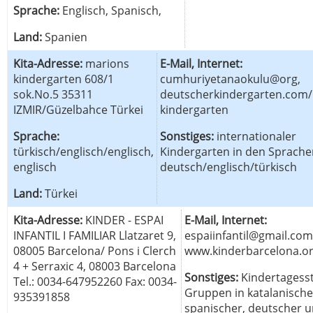
Sprache:
Englisch, Spanisch,
Land:
Spanien
Kita-Adresse:
marions
E-Mail, Internet:
kindergarten 608/1
cumhuriyetanaokulu@org,
sok.No.5 35311
deutscherkindergarten.com/
IZMIR/Güzelbahce Türkei
kindergarten
Sprache:
Sonstiges:
internationaler
türkisch/englisch/englisch,
Kindergarten in den Sprache
englisch
deutsch/englisch/türkisch
Land:
Türkei
Kita-Adresse:
KINDER - ESPAI
E-Mail, Internet:
INFANTIL I FAMILIAR Llatzaret 9,
espaiinfantil@gmail.com
08005 Barcelona/ Pons i Clerch
www.kinderbarcelona.o
4 + Serraxic 4, 08003 Barcelona
Sonstiges:
Kindertagesst
Tel.: 0034-647952260 Fax: 0034-
Gruppen in katalanische
935391858
spanischer, deutscher 