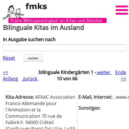
Bilinguale Kitas im Ausland
In Ausgabe suchen nach
Reset
suchen
<<
bilinguale Kindergärten 1 -
weiter
Ende
Anfang
zurück
10 von 66
>>
Kita-Adresse:
AFAAC Association
E-Mail, Internet:
, www.a
Franco-Allemande pour
Sonstiges:
l'Animation et la
Communication 70 rue de
Falkirk F- 94000 Créteil
(Großraum Paris) Tel./ Fax. ( +33