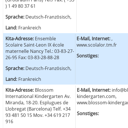
) 1 49 80 37 61
Sprache:
Deutsch-Französisch,
Land:
Frankreich
Kita-Adresse:
Ensemble
E-Mail, Internet:
,
Scolaire Saint-Leon IX école
www.scolalor.tm.fr
maternelle Nancy Tel.: 03-83-27-
Sonstiges:
26-95 Fax: 03-83-28-88-28
Sprache:
Deutsch-Französisch,
Land:
Frankreich
Kita-Adresse:
Blossom
E-Mail, Internet:
info@b
International Kindergarten Av.
kindergarten.com,
Miranda, 18-20. Esplugues de
www.blossom-kinderga
Llobregat (Barcelona) Telf. +34
Sonstiges:
93 481 50 15 Mov. +34 619 217
916