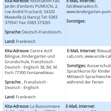
Kita-Adresse:
Association Falc
E-Mail, Internet:
Jardin d'enfants PUMUCKL 2,
falc@wanadoo.fr,
rue André Fruchard, 54320
www.kindergarten-pum
Maxeville (à Nancy) Tel: 0383
Sonstiges:
379541 Fax: 0383 373265
Sprache:
Deutsch-Französisch,
Land:
Frankreich
Kita-Adresse:
Centre Actif
E-Mail, Internet:
fbleau@
Bilingue, Kindergarten und
cab.com, www.ecole-c
Grundschule, Französisch -
Sonstiges:
Ausserschul
Deutsch - Englisch 38, Bd. M.
Sprachkurse für Kinde
Foch 77300 Fontainebleau
Mittwoch Sprachwoche
Sprache:
, Französisch -
während der Ferien
Deutsch - Englisch
Land:
Frankreich
Kita-Adresse:
La Buissonniere
E-Mail, Internet: