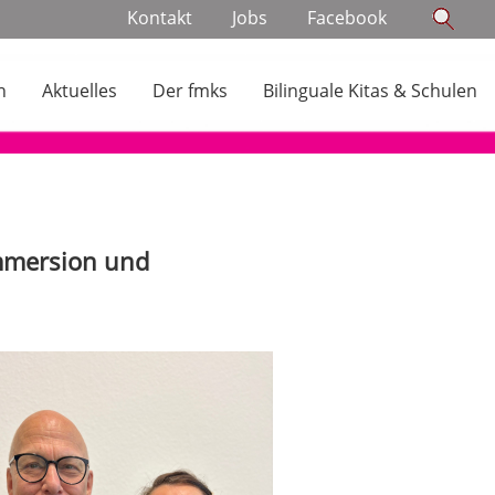
Navigation
Kontakt
Jobs
Facebook
überspringen
n
Aktuelles
Der fmks
Bilinguale Kitas & Schulen
Immersion und