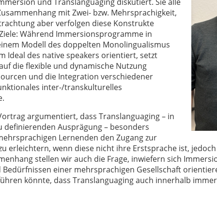
Immersion und Translanguaging diskutiert. Sie alle
Zusammenhang mit Zwei- bzw. Mehrsprachigkeit,
trachtung aber verfolgen diese Konstrukte
 Ziele: Während Immersionsprogramme in
einem Modell des doppelten Monolingualismus
m Ideal des native speakers orientiert, setzt
auf die flexible und dynamische Nutzung
sourcen und die Integration verschiedener
unktionales inter-/transkulturelles
e.
Vortrag argumentiert, dass Translanguaging – in
 zu definierenden Ausprägung – besonders
 mehrsprachigen Lernenden den Zugang zur
 erleichtern, wenn diese nicht ihre Erstsprache ist, jedoch z
enhang stellen wir auch die Frage, inwiefern sich Immer
Bedürfnissen einer mehrsprachigen Gesellschaft orientiere
hren könnte, dass Translanguaging auch innerhalb immers