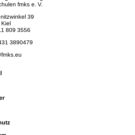
hulen fmks e. V.
nitzwinkel 39
Kiel
11 809 3556
 431 3890479
fmks.eu
l
er
n
hutz