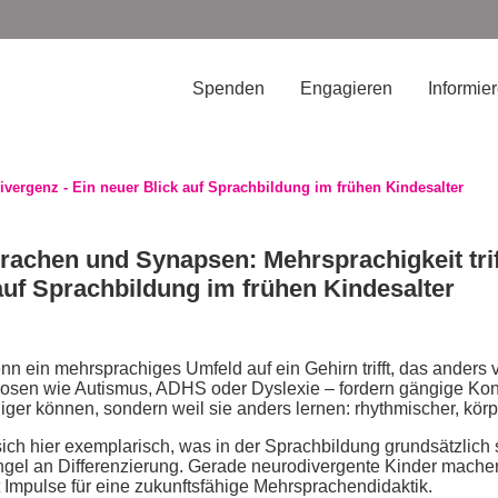
Spenden
Engagieren
Informie
vergenz - Ein neuer Blick auf Sprachbildung im frühen Kindesalter
achen und Synapsen: Mehrsprachigkeit trif
auf Sprachbildung im frühen Kindesalter
n ein mehrsprachiges Umfeld auf ein Gehirn trifft, das anders 
nosen wie Autismus, ADHS oder Dyslexie – fordern gängige Ko
niger können, sondern weil sie anders lernen: rhythmischer, kör
 sich hier exemplarisch, was in der Sprachbildung grundsätzlich s
gel an Differenzierung. Gerade neurodivergente Kinder machen
Impulse für eine zukunftsfähige Mehrsprachendidaktik.