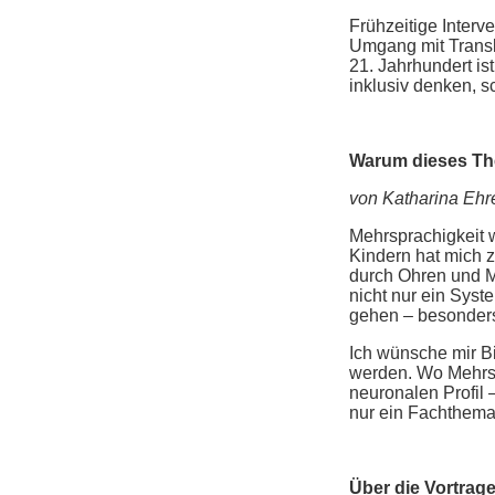
Frühzeitige Interv
Umgang mit Transla
21. Jahrhundert is
inklusiv denken, s
Warum dieses Th
von Katharina Ehr
Mehrsprachigkeit w
Kindern hat mich z
durch Ohren und M
nicht nur ein Syst
gehen – besonders
Ich wünsche mir B
werden. Wo Mehrspr
neuronalen Profil 
nur ein Fachthema.
Über die Vortrag