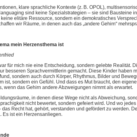
entionen, klare sprachliche Kontexte (z. B. OPOL), multisensoris
nguaging sind keine Spezialstrategien – sie sind Bausteine in
t keine elitäre Ressource, sondern ein demokratisches Verspre
chaffen wir Räume, in denen auch das „andere Gehirn“ mehrspra
ema mein Herzensthema ist
enfried
ar für mich nie eine Entscheidung, sondern gelebte Realität. D
ur besseren Sprachvermittlerin gemacht. Diese Kinder haben mi
und, sondern auch durch Körper, Rhythmus, Bilder und Beweg
em ist, sondern ein Gefühl. Und dass es Mut braucht, den eige
, wenn das Gehirn andere Abzweigungen nimmt als erwartet.
ildungsräume, in denen diese Wege nicht als Abweichung, son
achigkeit nicht bewertet, sondern gefeiert wird. Und wo jedes
– das Recht hat, gehört, verstanden und gefördert zu werden. De
 Es ist ein Herzensanliegen.
ende