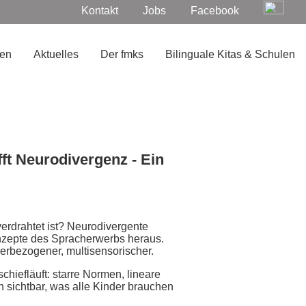
Navigation
Kontakt
Jobs
Facebook
überspringen
ren
Aktuelles
Der fmks
Bilinguale Kitas & Schulen
ft Neurodivergenz - Ein
verdrahtet ist? Neurodivergente
nzepte des Spracherwerbs heraus.
perbezogener, multisensorischer.
chiefläuft: starre Normen, lineare
 sichtbar, was alle Kinder brauchen