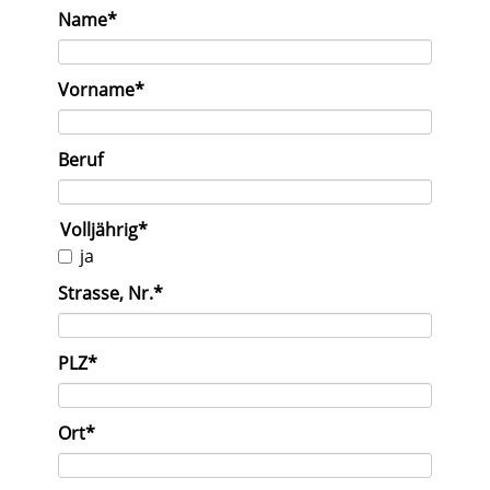
Pflichtfeld
Name
*
Pflichtfeld
Vorname
*
Beruf
Pflichtfeld
Volljährig
*
ja
Pflichtfeld
Strasse, Nr.
*
Pflichtfeld
PLZ
*
Pflichtfeld
Ort
*