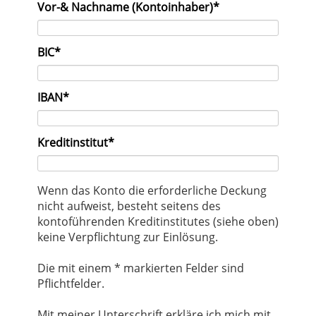
Pflichtfeld
Vor-& Nachname (Kontoinhaber)
*
Pflichtfeld
BIC
*
Pflichtfeld
IBAN
*
Pflichtfeld
Kreditinstitut
*
Wenn das Konto die erforderliche Deckung
nicht aufweist, besteht seitens des
kontoführenden Kreditinstitutes (siehe oben)
keine Verpflichtung zur Einlösung.
Die mit einem * markierten Felder sind
Pflichtfelder.
Mit meiner Unterschrift erkläre ich mich mit