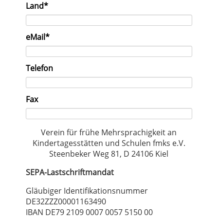
Pflichtfeld
Land
*
Pflichtfeld
eMail
*
Telefon
Fax
Verein für frühe Mehrsprachigkeit an
Kindertagesstätten und Schulen fmks e.V.
Steenbeker Weg 81, D 24106 Kiel
SEPA-Lastschriftmandat
Gläubiger Identifikationsnummer
DE32ZZZ00001163490
IBAN DE79 2109 0007 0057 5150 00