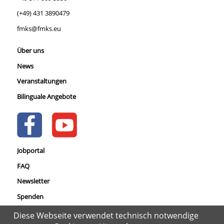
(+49) 431 3890479
fmks@fmks.eu
Über uns
News
Veranstaltungen
Bilinguale Angebote
Jobportal
FAQ
Newsletter
Spenden
Datenschutz
Diese Webseite verwendet technisch notwendige