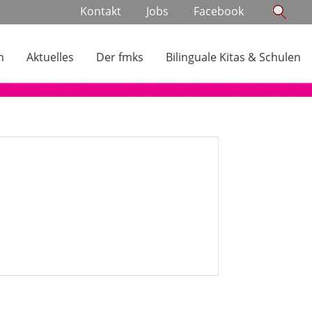
Navigation
Kontakt
Jobs
Facebook
überspringen
n
Aktuelles
Der fmks
Bilinguale Kitas & Schulen