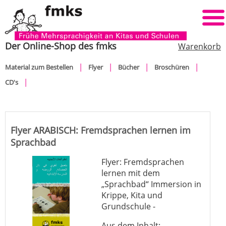
Der Online-Shop des fmks
Warenkorb
Navigation
Material zum Bestellen
Flyer
Bücher
Broschüren
überspringen
CD's
Flyer ARABISCH: Fremdsprachen lernen im
Sprachbad
Flyer: Fremdsprachen
lernen mit dem
„Sprachbad“ Immersion in
Krippe, Kita und
Grundschule -
Aus dem Inhalt: