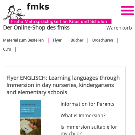
Der Online-Shop des fmks
Warenkorb
Navigation
Material zum Bestellen
Flyer
Bücher
Broschüren
überspringen
CD's
Flyer ENGLISCH: Learning languages through
Immersion in day nurseries, kindergartens
and elementary schools
Information for Parents
What is Immersion?
Is immersion suitable for
my child?