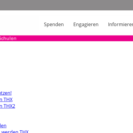
Spenden
Engagieren
Informiere
ützen!
n THX
n THX2
den
d werden THX