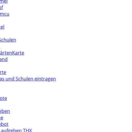
mel
pf
umcu
tel
 Schulen
n
ärtenKarte
land
rte
tas und Schulen eintragen
ote
geben
he
ebot
 aufgeben THX