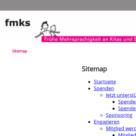
Navigation
überspringen
Sitemap
Sitemap
Startseite
Spenden
Jetzt unterst
Spende
Spende
Sponsoring
Engagieren
Mitglied wer
Mitglie