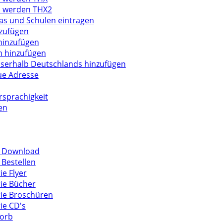
d werden THX2
tas und Schulen eintragen
nzufügen
hinzufügen
 hinzufügen
sserhalb Deutschlands hinzufügen
ue Adresse
sprachigkeit
en
m Download
 Bestellen
ie Flyer
ie Bücher
ie Broschüren
ie CD's
orb