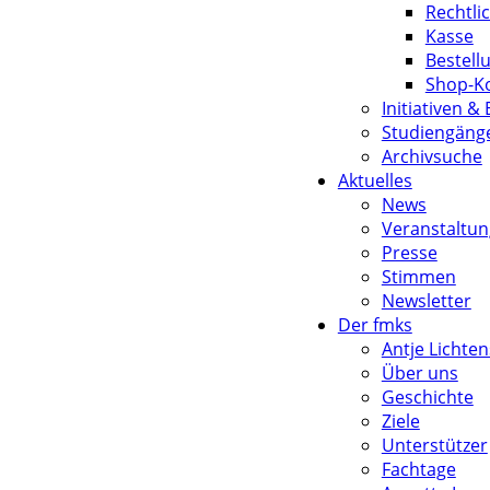
Rechtli
Kasse
Bestell
Shop-Ko
Initiativen &
Studiengänge
Archivsuche
Aktuelles
News
Veranstaltu
Presse
Stimmen
Newsletter
Der fmks
Antje Lichten
Über uns
Geschichte
Ziele
Unterstützer
Fachtage