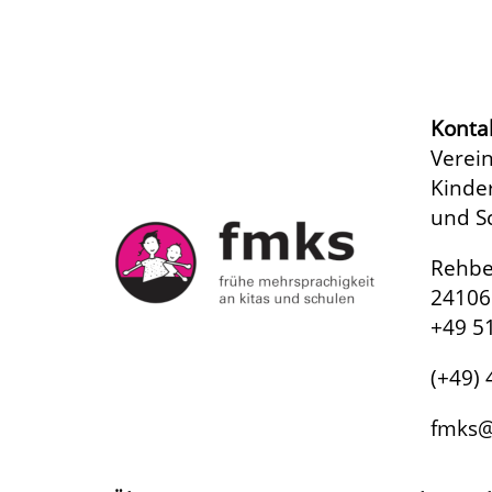
Konta
Verein
Kinde
und Sc
Rehbe
24106 
+49 5
(+49)
fmks@