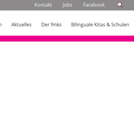
Navigation
Kontakt
Jobs
Facebook
überspringen
n
Aktuelles
Der fmks
Bilinguale Kitas & Schulen