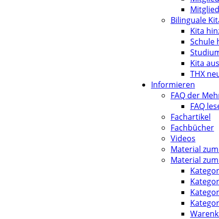
Mitglie
Bilinguale Ki
Kita hi
Schule 
Studium
Kita au
THX ne
Informieren
FAQ der Mehr
FAQ les
Fachartikel
Fachbücher
Videos
Material zu
Material zum
Kategor
Kategor
Kategor
Kategor
Warenk