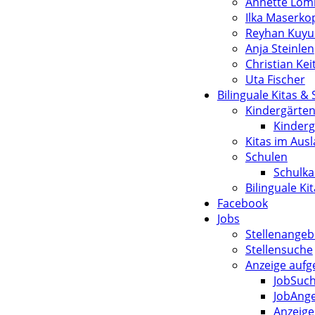
Annette Lom
Ilka Maserko
Reyhan Kuy
Anja Steinlen
Christian Kei
Uta Fischer
Bilinguale Kitas &
Kindergärte
Kinderg
Kitas im Aus
Schulen
Schulka
Bilinguale Ki
Facebook
Jobs
Stellenangeb
Stellensuche
Anzeige auf
JobSuc
JobAng
Anzeige